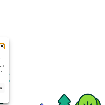
m
 auf
t,
en