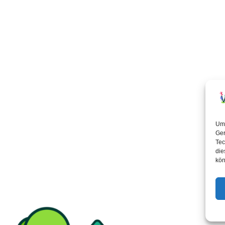
Um 
Ger
Tec
die
kön